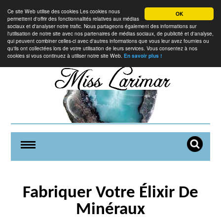
Ce site Web utilise des cookies Les cookies nous
OK
permettent d'offrir des fonctionnalités relatives aux médias
sociaux et d'analyser notre trafic. Nous partageons également des informations sur
l'utilisation de notre site avec nos partenaires de médias sociaux, de publicité et d'analyse,
qui peuvent combiner celles-ci avec d'autres informations que vous leur avez fournies ou
qu'ils ont collectées lors de votre utilisation de leurs services. Vous consentez à nos
cookies si vous continuez à utiliser notre site Web.
En savoir plus !
Fabriquer Votre Élixir De
Minéraux